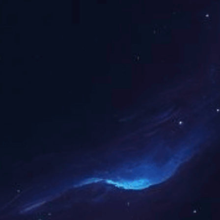
东莞污水处理机械
精密污