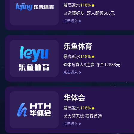
您的位置:
365完美体育
->
产品中心
->
污水处理
365完美体育水性
365完美体育水性
365完美体育水性
365完
油墨系列
无纺布墨
光油
纸