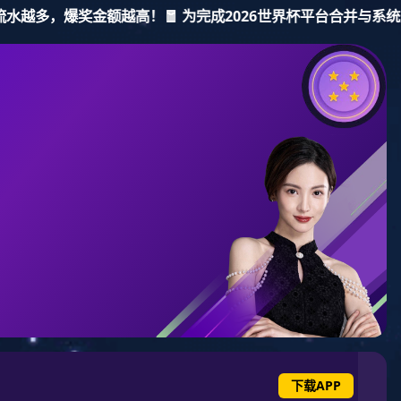
365完美体
关于365完美体
产品中
生产实
荣誉
育
育
心
力
质
365完美体育水性无纺布墨