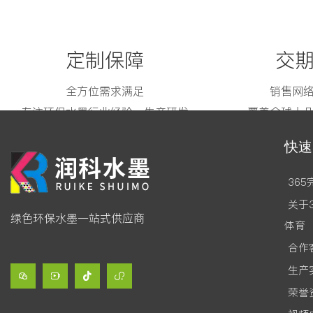
定制保障
交
全方位需求满足
销售网
专注环保水墨行业经验、生产研发
覆盖全球十
快速
36
关于
绿色环保水墨一站式供应商
体育
合作
生产




荣誉