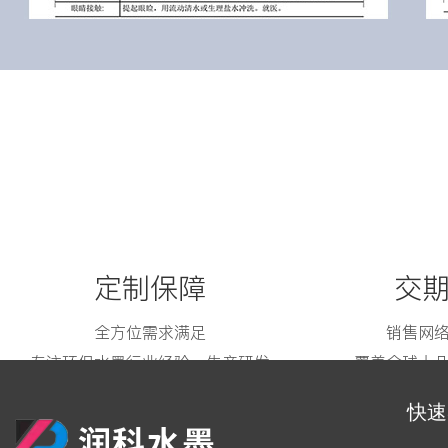
定制保障
交
全方位需求满足
销售网
专注环保水墨行业经验、生产研发
覆盖全球十
快速