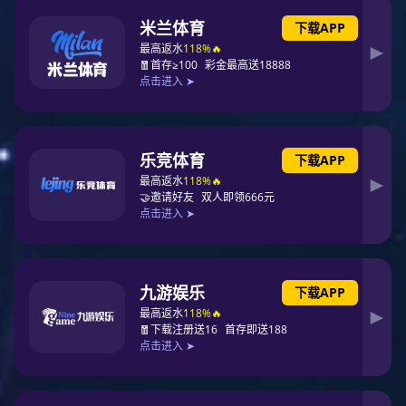
您的位置:
365完美体育
->
产品中心
->
365完美体育水
365完美体育水性
365完美体育水性
365完美体育水性
365完
油墨系列
无纺布墨
光油
纸