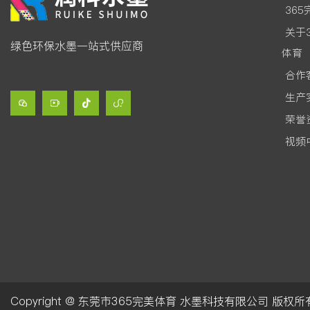
36
关于
绿色环保水墨一站式供应商
体育
合作
生产




荣誉
视频
Copyright @ 东莞市365完美体育 水墨科技有限公司 版权